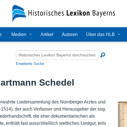
e
Medien
Artikel
Autoren
Über das HLB
Bilder
Lexikon
Audio
Redaktion
Erweiterte Suche
Video
Träger
Hartmann Schedel
PDF
Wissenschaftlicher B
Alle Dateien
Bearbeitungsstand
verwahrte Liedersammlung des Nürnberger Arztes und
514), der auch Verfasser und Herausgeber der sog.
Zehn Jahre HLB
ederhandschrift, die eher dokumentarischen als
 enthält fast ausschließlich weltliches Liedgut, teils
Häufige Fragen