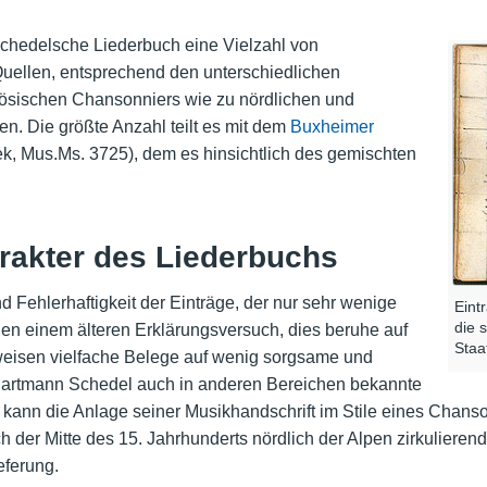
 Schedelsche Liederbuch eine Vielzahl von
uellen, entsprechend den unterschiedlichen
nzösischen Chansonniers wie zu nördlichen und
n. Die größte Anzahl teilt es mit dem
Buxheimer
ek, Mus.Ms. 3725), dem es hinsichtlich des gemischten
akter des Liederbuchs
nd Fehlerhaftigkeit der Einträge, der nur sehr wenige
Eint
die s
n einem älteren Erklärungsversuch, dies beruhe auf
Staa
 weisen vielfache Belege auf wenig sorgsame und
 Hartmann Schedel auch in anderen Bereichen bekannte
nn die Anlage seiner Musikhandschrift im Stile eines Chansonn
 der Mitte des 15. Jahrhunderts nördlich der Alpen zirkulieren
eferung.