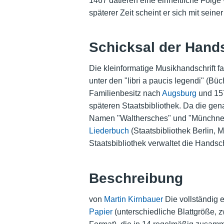
1467 datieren eine einheitliche Folg
späterer Zeit scheint er sich mit sein
Schicksal der Hands
Die kleinformatige Musikhandschrift fa
unter den "libri a paucis legendi" (Bü
Familienbesitz nach
Augsburg
und 157
späteren Staatsbibliothek. Da die gen
Namen "Walthersches" und "Münchner 
Liederbuch
(Staatsbibliothek Berlin,
Staatsbibliothek verwaltet die Handsch
Beschreibung
von
Martin Kirnbauer
Die vollständig e
Papier
(unterschiedliche Blattgröße, 