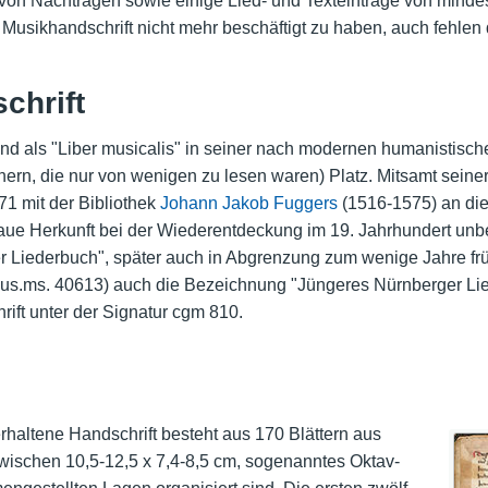
e von Nachträgen sowie einige Lied- und Texteinträge von minde
er Musikhandschrift nicht mehr beschäftigt zu haben, auch fehle
chrift
nd als "Liber musicalis" in seiner nach modernen humanistischen
chern, die nur von wenigen zu lesen waren) Platz. Mitsamt seine
1 mit der Bibliothek
Johann Jakob Fuggers
(1516-1575) an die
aue Herkunft bei der Wiederentdeckung im 19. Jahrhundert unbek
Liederbuch", später auch in Abgrenzung zum wenige Jahre fr
 Mus.ms. 40613) auch die Bezeichnung "Jüngeres Nürnberger Li
rift unter der Signatur cgm 810.
rhaltene Handschrift besteht aus 170 Blättern aus
zwischen 10,5-12,5 x 7,4-8,5 cm, sogenanntes Oktav-