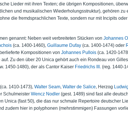
sche Lieder mit ihren Texten; die übrigen Kompositionen, übe
lichen und musikalischen Wiederholungsstruktur), gehören zu ei
ohne die fremdsprachlichen Texte, sondern nur mit Incipits oder 
men genannt: Neben weit verbreiteten Stücken von
Johannes 
nchois
(ca. 1400-1460),
Guillaume Dufay
(ca. 1400-1474) oder
R
überlieferte Kompositionen von
Johannes Pullois
(ca. 1420-1478
 auf. Zu den über 20 Unica gehört auch ein Rondeau von Gilles
w. 1450-1480), der als Cantor Kaiser
Friedrichs III.
(reg. 1440-14
(ca. 1410-1473),
Walter Seam
,
Walter de Salice
, Herzog
Ludwig
r Schulmeister
Wencz Nodler
(gest. 1489) sind fast alle deut
n Unica (fast 50), die das nur schmale Repertoire deutscher Lie
und zudem hier in polyphonen (mehrstimmigen) Fassungen vorli