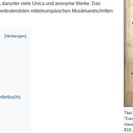
ft, darunter viele Unica und anonyme Werke. Das
Nutzungshinweise
bedeutendsten mitteleuropäischen Musikhandschriften
ederbuchs
Tite
"Car
clau
810, 