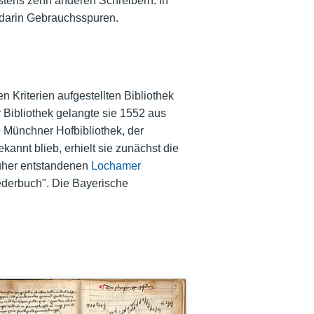
stens zehn anderen Schreibern. In
n darin Gebrauchsspuren.
 Kriterien aufgestellten Bibliothek
r Bibliothek gelangte sie 1552 aus
 Münchner Hofbibliothek, der
annt blieb, erhielt sie zunächst die
üher entstandenen
Lochamer
ederbuch". Die Bayerische