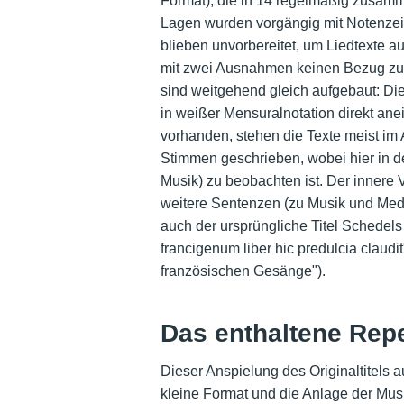
Format), die in 14 regelmäßig zusamme
Lagen wurden vorgängig mit Notenzeile
blieben unvorbereitet, um Liedtexte 
mit zwei Ausnahmen keinen Bezug zu d
sind weitgehend gleich aufgebaut: Di
in weißer Mensuralnotation direkt ane
vorhanden, stehen die Texte meist im 
Stimmen geschrieben, wobei hier in d
Musik) zu beobachten ist. Der innere 
weitere Sentenzen (zu Musik und Mediz
auch der ursprüngliche Titel Schedels
francigenum liber hic predulcia claudi
französischen Gesänge").
Das enthaltene Repe
Dieser Anspielung des Originaltitels a
kleine Format und die Anlage der Musik