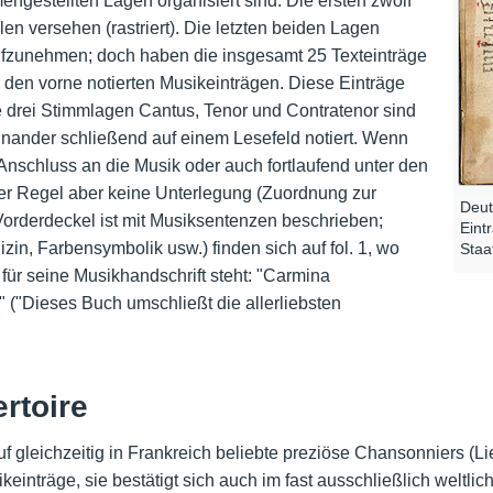
ngestellten Lagen organisiert sind. Die ersten zwölf
n versehen (rastriert). Die letzten beiden Lagen
aufzunehmen; doch haben die insgesamt 25 Texteinträge
en vorne notierten Musikeinträgen. Diese Einträge
e drei Stimmlagen Cantus, Tenor und Contratenor sind
inander schließend auf einem Lesefeld notiert. Wenn
Anschluss an die Musik oder auch fortlaufend unter den
er Regel aber keine Unterlegung (Zuordnung zur
Deut
Vorderdeckel ist mit Musiksentenzen beschrieben;
Eint
in, Farbensymbolik usw.) finden sich auf fol. 1, wo
Staa
 für seine Musikhandschrift steht: "Carmina
t" ("Dieses Buch umschließt die allerliebsten
rtoire
uf gleichzeitig in Frankreich beliebte preziöse Chansonniers (L
einträge, sie bestätigt sich auch im fast ausschließlich weltli