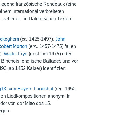
rwiegend französische Rondeaux (eine
nem international verbreiteten
- seltener - mit lateinischen Texten
Ockeghem
(ca. 1425-1497),
John
obert Morton
(erw. 1457-1475) fallen
),
Walter Frye
(gest. um 1475) oder
 Binchois, englische Ballades und vor
93, ab 1452 Kaiser) identifiziert
 IX. von Bayern-Landshut
(reg. 1450-
schen Liedkompositionen anonym. In
der von der Mitte des 15.
egen.