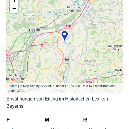
−
Leaflet
| © Map tiles by BSB MDZ, under CC BY 3.0. Data by OpenStreetMap,
under ODbL
Erwähnungen von Eitting im Historischen Lexikon
Bayerns:
F
M
R