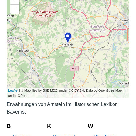
−
Leaflet
| © Map tiles by BSB MDZ, under CC BY 3.0. Data by OpenStreetMap,
under ODbL
Erwähnungen von Arnstein im Historischen Lexikon
Bayerns:
B
K
W