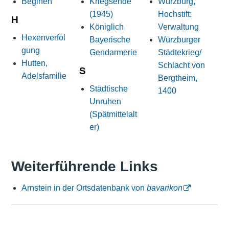
Beginen
Kriegsende
Würzburg,
(1945)
Hochstift:
H
Königlich
Verwaltung
Hexenverfol
Bayerische
Würzburger
gung
Gendarmerie
Städtekrieg/
Hutten,
Schlacht von
S
Adelsfamilie
Bergtheim,
Städtische
1400
Unruhen
(Spätmittelalt
er)
Weiterführende Links
Arnstein in der Ortsdatenbank von
bavarikon