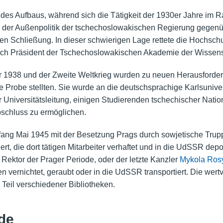
des Aufbaus, während sich die Tätigkeit der 1930er Jahre im R
ng der Außenpolitik der tschechoslowakischen Regierung gegen
erten Schließung. In dieser schwierigen Lage rettete die Hochsc
ich Präsident der Tschechoslowakischen Akademie der Wissens
1938 und der Zweite Weltkrieg wurden zu neuen Herausforder
ie Probe stellten. Sie wurde an die deutschsprachige Karlsunive
iversitätsleitung, einigen Studierenden tschechischer Nationali
bschluss zu ermöglichen.
ng Mai 1945 mit der Besetzung Prags durch sowjetische Trupp
t, die dort tätigen Mitarbeiter verhaftet und in die UdSSR deport
 Rektor der Prager Periode, oder der letzte Kanzler
Mykola Ros
vernichtet, geraubt oder in die UdSSR transportiert. Die wertvo
Teil verschiedener Bibliotheken.
de