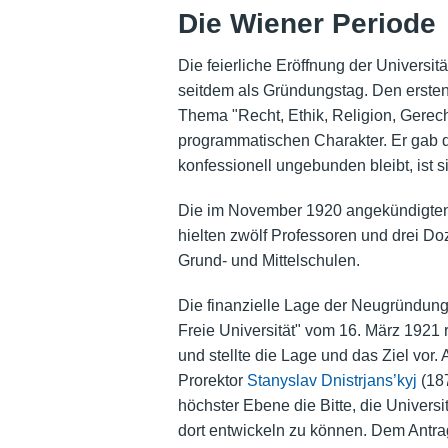
Die Wiener Periode
Die feierliche Eröffnung der Universit
seitdem als Gründungstag. Den ersten 
Thema "Recht, Ethik, Religion, Gerechti
programmatischen Charakter. Er gab de
konfessionell ungebunden bleibt, ist s
Die im November 1920 angekündigten
hielten zwölf Professoren und drei D
Grund- und Mittelschulen.
Die finanzielle Lage der Neugründun
Freie Universität" vom 16. März 1921 
und stellte die Lage und das Ziel vor
Prorektor
Stanyslav Dnistrjans’kyj
(187
höchster Ebene die Bitte, die Universi
dort entwickeln zu können. Dem Antrag