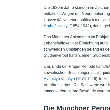
Die 1920er Jahre standen im Zeichen 
entfaltete. Wegen der Neuorientieru
Universität vor einer politisch motivi
Horbačevs’kyj
(1854-1942), der zugle
Das Münchner Abkommen im Frühjahr 
Lebensfähigkeit der Einrichtung auf d
schwierigen Umständen gelang es der Un
Studienverbot hatten, einen Studiena
Das Ende der Prager Periode kam Anfa
sowjetischen Besatzungsmacht liquidier
Avhustyn Vološyn
(1974-1946), letzter
Verhöre starben. Die Sachwerte wurden 
immer verloren; ihre Bestände wurden 
Die Münchner Perio