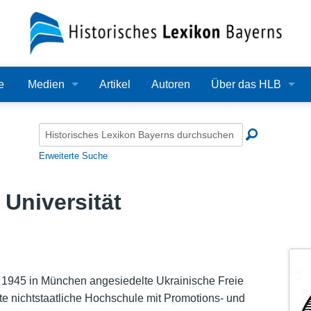
e
Medien
Artikel
Autoren
Über das HLB
Bilder
Lexikon
Audio
Redaktion
Erweiterte Suche
Video
Träger
 Universität
PDF
Wissenschaftlicher B
Alle Dateien
Bearbeitungsstand
Zehn Jahre HLB
 1945 in München angesiedelte Ukrainische Freie
gte nichtstaatliche Hochschule mit Promotions- und
Häufige Fragen