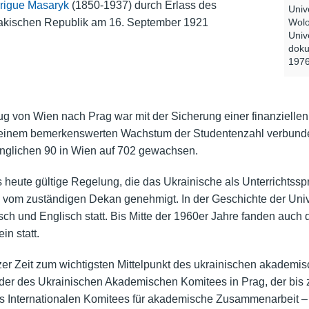
rigue Masaryk
(1850-1937) durch Erlass des
Univ
akischen Republik am 16. September 1921
Wolo
Univ
doku
1976
 von Wien nach Prag war mit der Sicherung einer finanziellen
einem bemerkenswerten Wachstum der Studentenzahl verbunden.
ünglichen 90 in Wien auf 702 gewachsen.
s heute gültige Regelung, die das Ukrainische als Unterrichtss
vom zuständigen Dekan genehmigt. In der Geschichte der Unive
ch und Englisch statt. Bis Mitte der 1960er Jahre fanden auch 
in statt.
urzer Zeit zum wichtigsten Mittelpunkt des ukrainischen akademi
der des Ukrainischen Akademischen Komitees in Prag, der bis
es Internationalen Komitees für akademische Zusammenarbeit 