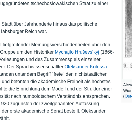
eugegründeten tschechoslowakischen Staat zu einer
e Stadt über Jahrhunderte hinaus das politische
 Habsburger Reich war.
en tiefgreifender Meinungsverschiedenheiten über den
e Gruppe um den Historiker
Mychajlo Hruševs’kyj
(1866-
r Vorlesungen und des Zusammenspiels einzelner
rvor. Der Sprachwissenschaftler
Oleksander Kolessa
nden unter dem Begriff "freie" den nichtstaatlichen
 und betonten die akademische Freiheit als höchstes
Alex
llte die Einrichtung dem Modell und der Struktur einer
Wien
(
Öst
rsität nach humboldtschem Verständnis entsprechen.
1920 zugunsten der zweitgenannten Auffassung
 der erste akademische Senat bestellt. Oleksander
ählt.