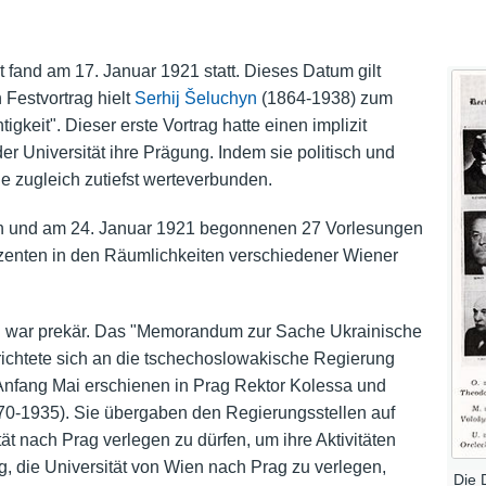
ät fand am 17. Januar 1921 statt. Dieses Datum gilt
Festvortrag hielt
Serhij Šeluchyn
(1864-1938) zum
gkeit". Dieser erste Vortrag hatte einen implizit
r Universität ihre Prägung. Indem sie politisch und
ie zugleich zutiefst werteverbunden.
 und am 24. Januar 1921 begonnenen 27 Vorlesungen
ozenten in den Räumlichkeiten verschiedener Wiener
g war prekär. Das "Memorandum zur Sache Ukrainische
richtete sich an die tschechoslowakische Regierung
. Anfang Mai erschienen in Prag Rektor Kolessa und
0-1935). Sie übergaben den Regierungsstellen auf
tät nach Prag verlegen zu dürfen, um ihre Aktivitäten
, die Universität von Wien nach Prag zu verlegen,
Die 