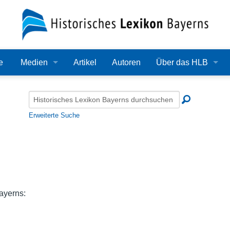
e
Medien
Artikel
Autoren
Über das HLB
Bilder
Lexikon
Audio
Redaktion
Erweiterte Suche
Video
Träger
PDF
Wissenschaftlicher B
Alle Dateien
Bearbeitungsstand
ayerns:
Zehn Jahre HLB
Häufige Fragen