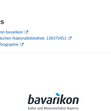
Nutzungshinweise
ks
von bavarikon
tschen Nationalbibliothek: 138370451
Biographie