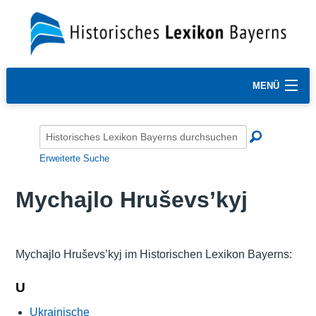
MENÜ
Erweiterte Suche
Mychajlo Hruševs’kyj
Mychajlo Hruševs’kyj im Historischen Lexikon Bayerns:
U
Ukrainische