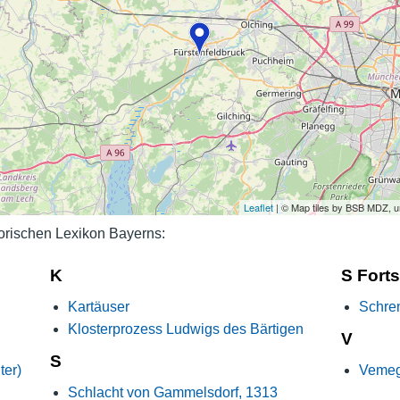
Nutzungshinweise
Leaflet
| © Map tiles by BSB MDZ, 
orischen Lexikon Bayerns:
K
S Fort
Kartäuser
Schren
Klosterprozess Ludwigs des Bärtigen
V
S
ter)
Vemege
Schlacht von Gammelsdorf, 1313