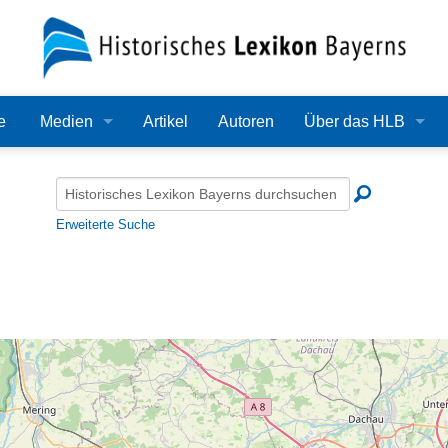
e
Medien
Artikel
Autoren
Über das HLB
Bilder
Lexikon
Audio
Redaktion
Erweiterte Suche
Video
Träger
PDF
Wissenschaftlicher B
Alle Dateien
Bearbeitungsstand
Zehn Jahre HLB
Häufige Fragen