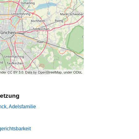
under CC BY 3.0. Data by OpenStreetMap, under ODbL
setzung
ck, Adelsfamilie
richtsbarkeit