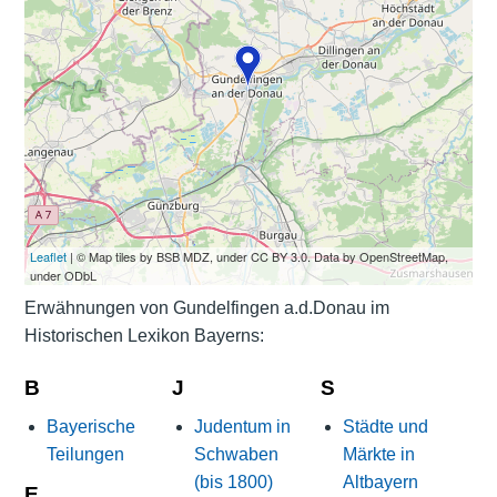
Leaflet
| © Map tiles by BSB MDZ, under CC BY 3.0. Data by OpenStreetMap,
under ODbL
Erwähnungen von Gundelfingen a.d.Donau im
Historischen Lexikon Bayerns:
B
J
S
Bayerische
Judentum in
Städte und
Teilungen
Schwaben
Märkte in
(bis 1800)
Altbayern
E