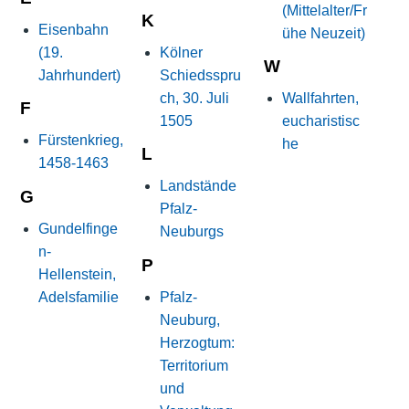
(Mittelalter/Fr
K
Eisenbahn
ühe Neuzeit)
(19.
Kölner
W
Jahrhundert)
Schiedsspru
ch, 30. Juli
Wallfahrten,
F
1505
eucharistisc
Fürstenkrieg,
he
L
1458-1463
Landstände
G
Pfalz-
Gundelfinge
Neuburgs
n-
P
Hellenstein,
Adelsfamilie
Pfalz-
Neuburg,
Herzogtum:
Territorium
und