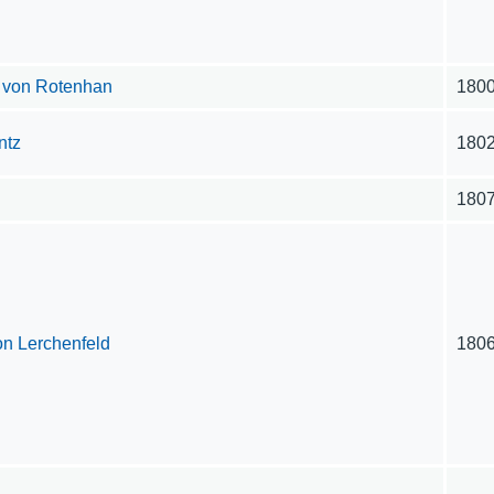
 von Rotenhan
180
ntz
180
180
on Lerchenfeld
180