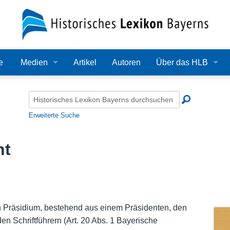
e
Medien
Artikel
Autoren
Über das HLB
Bilder
Lexikon
Audio
Redaktion
Erweiterte Suche
Video
Träger
nt
PDF
Wissenschaftlicher B
Alle Dateien
Bearbeitungsstand
Zehn Jahre HLB
in Präsidium, bestehend aus einem Präsidenten, den
den Schriftführern (Art. 20 Abs. 1 Bayerische
Häufige Fragen