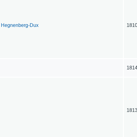
on Hegnenberg-Dux
181
181
181