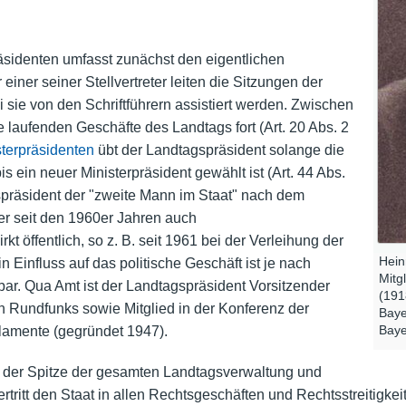
sidenten umfasst zunächst den eigentlichen
einer seiner Stellvertreter leiten die Sitzungen der
sie von den Schriftführern assistiert werden. Zwischen
 laufenden Geschäfte des Landtags fort (Art. 20 Abs. 2
sterpräsidenten
übt der Landtagspräsident solange die
 ein neuer Ministerpräsident gewählt ist (Art. 44 Abs.
gspräsident der "zweite Mann im Staat" nach dem
r seit den 1960er Jahren auch
 öffentlich, so z. B. seit 1961 bei der Verleihung der
Hein
 Einfluss auf das politische Geschäft ist je nach
Mitg
ar. Qua Amt ist der Landtagspräsident Vorsitzender
(191
n Rundfunks
sowie Mitglied in der Konferenz der
Baye
Baye
lamente (gegründet 1947).
n der Spitze der gesamten Landtagsverwaltung und
rtritt den Staat in allen Rechtsgeschäften und Rechtsstreitigke