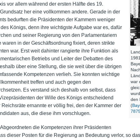
axis vor allem während der ersten Hälfte des 19.
 Grundsatz her eine vollkommen andere. Gerade in der
nts bedurften die Präsidenten der Kammern weniger
 des Königs, denn ihre wichtigste Aufgabe war es, dafür
rchen und seiner Regierung von den Parlamentariern
waren in der Geschäftsordnung fixiert, deren strikte
ten war. Erst weit dahinter rangierte ihre Funktion als
Land
1981
amentarischen Betriebs und Leiter der Debatten des
Baye
shalb über eine Stellung, die sie weit über die übrigen
Nach
mfassende Kompetenzen verlieh. Sie konnten wichtige
Länd
war 
lkommenheit treffen und auch gegen den
glei
chsetzen. Es verstand sich deshalb von selbst, dass
wurd
Vizepräsidenten der Wille des Königs entscheidend
den 
Reichsräte ernannte er völlig frei, den der Kammer der
(
Baye
787
didaten aus, die diese ihm vorschlugen.
 Abgeordneten die Kompetenzen ihrer Präsidenten
 dass dieser Posten für die Regierung an Bedeutung verlor, so 