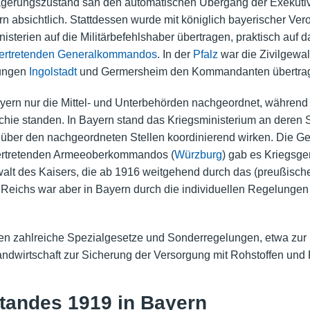
erungszustand sah den automatischen Übergang der Exekutive a
rn absichtlich. Stattdessen wurde mit königlich bayerischer Ver
isterien auf die Militärbefehlshaber übertragen, praktisch auf 
vertretenden Generalkommandos
. In der
Pfalz
war die Zivilgewa
tungen
Ingolstadt
und Germersheim den Kommandanten übertra
ayern nur die Mittel- und Unterbehörden nachgeordnet, während -
chie standen. In Bayern stand das Kriegsministerium an deren 
ber den nachgeordneten Stellen koordinierend wirken. Die Ger
llvertretenden Armeeoberkommandos (
Würzburg
) gab es Kriegsge
ewalt des Kaisers, die ab 1916 weitgehend durch das (preußi
 Reichs war aber in Bayern durch die individuellen Regelungen
n zahlreiche Spezialgesetze und Sonderregelungen, etwa zur U
andwirtschaft zur Sicherung der Versorgung mit Rohstoffen und 
tandes 1919 in Bayern