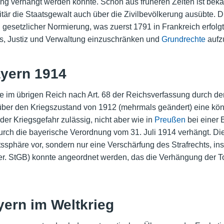
ung verhängt werden konnte. Schon aus früheren Zeiten ist bek
itär die Staatsgewalt auch über die Zivilbevölkerung ausübte.
 gesetzlicher Normierung, was zuerst 1791 in Frankreich erfol
 es, Justiz und Verwaltung einzuschränken und
Grundrechte
aufz
ayern 1914
ie im übrigen Reich nach Art. 68 der Reichsverfassung durch d
er den Kriegszustand von 1912 (mehrmals geändert) eine kön
der Kriegsgefahr zulässig, nicht aber wie in
Preußen
bei einer 
urch die bayerische Verordnung vom 31. Juli 1914 verhängt. D
eitssphäre vor, sondern nur eine Verschärfung des Strafrechts, 
er. StGB) konnte angeordnet werden, das die Verhängung der T
ayern im Weltkrieg