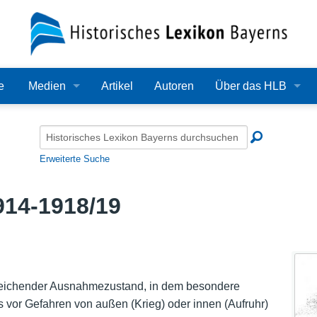
e
Medien
Artikel
Autoren
Über das HLB
Bilder
Lexikon
Audio
Redaktion
Erweiterte Suche
Video
Träger
914-1918/19
PDF
Wissenschaftlicher B
Alle Dateien
Bearbeitungsstand
Zehn Jahre HLB
eichender Ausnahmezustand, in dem besondere
vor Gefahren von außen (Krieg) oder innen (Aufruhr)
Häufige Fragen