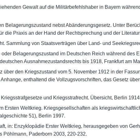
ehenden Gewalt auf die Militärbefehlshaber in Bayern währen
en Belagerungszustand nebst Abänderungsgesetz. Unter Berüc
r die Praxis an der Hand der Rechtsprechung und der Literatur e
cht. Sammlung von Staatsverträgen über Land- und Seekriegsr
- oder Belagerungszustand im Deutschen Reich während des Ers
eutschen Ausnahmezustandsrechts bis 1918, Frankfurt am Ma
tz über den Kriegszustand vom 5. November 1912 in der Fassu
Anhange, enthaltend die Vollzugsvorschriften, das Gesetz über
Kriegsstrafgesetze und Kriegsstrafrecht. Übersicht, Berlin 1914
im Ersten Weltkrieg. Kriegsgesellschaften als kriegswirtschaftl
algeschichte 51), Berlin 1997.
ft, in: Enzyklopädie Erster Weltkrieg, herausgegeben von Gerh
us Pöhlmann, Paderborn 2003, 220-232.