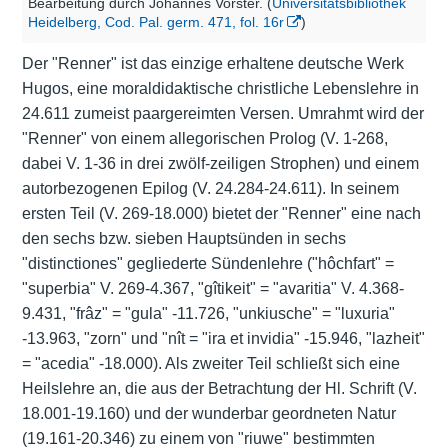
Bearbeitung durch Johannes Vorster. (
Universitätsbibliothek
Heidelberg, Cod. Pal. germ. 471, fol. 16r
)
Der "Renner" ist das einzige erhaltene deutsche Werk
Hugos, eine moraldidaktische christliche Lebenslehre in
24.611 zumeist paargereimten Versen. Umrahmt wird der
"Renner" von einem allegorischen Prolog (V. 1-268,
dabei V. 1-36 in drei zwölf-zeiligen Strophen) und einem
autorbezogenen Epilog (V. 24.284-24.611). In seinem
ersten Teil (V. 269-18.000) bietet der "Renner" eine nach
den sechs bzw. sieben Hauptsünden in sechs
"distinctiones" gegliederte Sündenlehre ("hôchfart" =
"superbia" V. 269-4.367, "gîtikeit" = "avaritia" V. 4.368-
9.431, "frâz" = "gula" -11.726, "unkiusche" = "luxuria"
-13.963, "zorn" und "nît = "ira et invidia" -15.946, "lazheit"
= "acedia" -18.000). Als zweiter Teil schließt sich eine
Heilslehre an, die aus der Betrachtung der Hl. Schrift (V.
18.001-19.160) und der wunderbar geordneten Natur
(19.161-20.346) zu einem von "riuwe" bestimmten