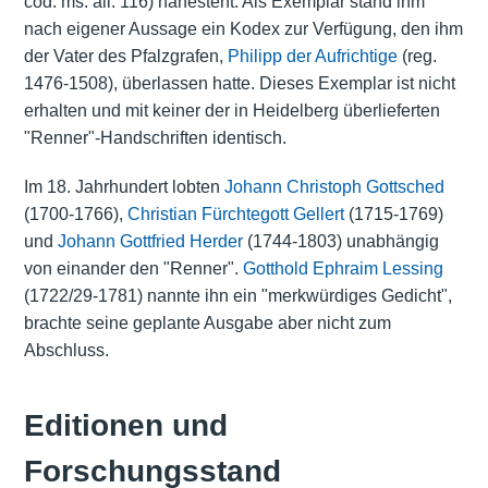
cod. ms. all. 116) nahesteht. Als Exemplar stand ihm
nach eigener Aussage ein Kodex zur Verfügung, den ihm
der Vater des Pfalzgrafen,
Philipp der Aufrichtige
(reg.
1476-1508), überlassen hatte. Dieses Exemplar ist nicht
erhalten und mit keiner der in Heidelberg überlieferten
"Renner"-Handschriften identisch.
Im 18. Jahrhundert lobten
Johann Christoph Gottsched
(1700-1766),
Christian Fürchtegott Gellert
(1715-1769)
und
Johann Gottfried Herder
(1744-1803) unabhängig
von einander den "Renner".
Gotthold Ephraim Lessing
(1722/29-1781) nannte ihn ein "merkwürdiges Gedicht",
brachte seine geplante Ausgabe aber nicht zum
Abschluss.
Editionen und
Forschungsstand