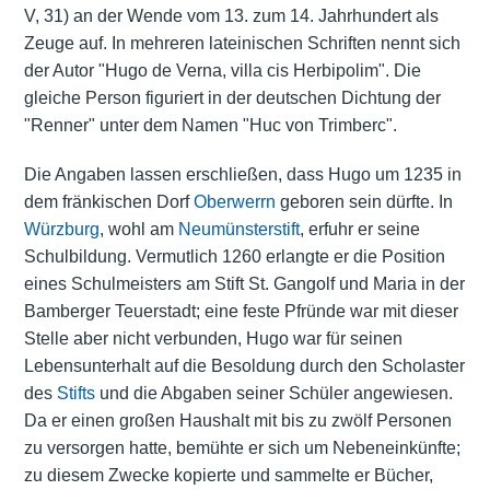
V, 31) an der Wende vom 13. zum 14. Jahrhundert als
Zeuge auf. In mehreren lateinischen Schriften nennt sich
der Autor "Hugo de Verna, villa cis Herbipolim". Die
gleiche Person figuriert in der deutschen Dichtung der
"Renner" unter dem Namen "Huc von Trimberc".
Die Angaben lassen erschließen, dass Hugo um 1235 in
dem fränkischen Dorf
Oberwerrn
geboren sein dürfte. In
Würzburg
, wohl am
Neumünsterstift
, erfuhr er seine
Schulbildung
. Vermutlich 1260 erlangte er die Position
eines
Schulmeisters
am Stift St. Gangolf und Maria in der
Bamberger Teuerstadt; eine feste Pfründe war mit dieser
Stelle aber nicht verbunden, Hugo war für seinen
Lebensunterhalt auf die Besoldung durch den Scholaster
des
Stifts
und die Abgaben seiner Schüler angewiesen.
Da er einen großen Haushalt mit bis zu zwölf Personen
zu versorgen hatte, bemühte er sich um Nebeneinkünfte;
zu diesem Zwecke kopierte und sammelte er Bücher,