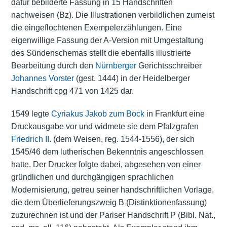
dafür bebilderte Fassung in 15 Handschriften
nachweisen (Bz). Die Illustrationen verbildlichen zumeist
die eingeflochtenen Exempelerzählungen. Eine
eigenwillige Fassung der A-Version mit Umgestaltung
des Sündenschemas stellt die ebenfalls illustrierte
Bearbeitung durch den
Nürnberger
Gerichtsschreiber
Johannes Vorster
(gest. 1444) in der Heidelberger
Handschrift cpg 471 von 1425 dar.
1549 legte
Cyriakus Jakob zum Bock
in Frankfurt eine
Druckausgabe vor und widmete sie dem Pfalzgrafen
Friedrich II.
(dem Weisen, reg. 1544-1556), der sich
1545/46 dem lutherischen Bekenntnis angeschlossen
hatte. Der Drucker folgte dabei, abgesehen von einer
gründlichen und durchgängigen sprachlichen
Modernisierung, getreu seiner handschriftlichen Vorlage,
die dem Überlieferungszweig B (Distinktionenfassung)
zuzurechnen ist und der Pariser Handschrift P (Bibl. Nat.,