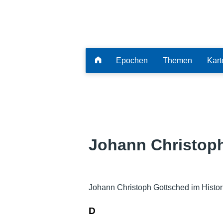
Epochen
Themen
Kart
Johann Christop
Johann Christoph Gottsched im Histor
D