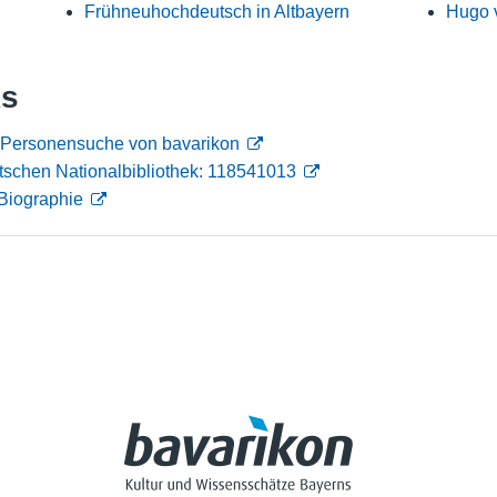
Frühneuhochdeutsch in Altbayern
Hugo 
Nutzungshinweise
ks
r Personensuche von bavarikon
tschen Nationalbibliothek: 118541013
Biographie