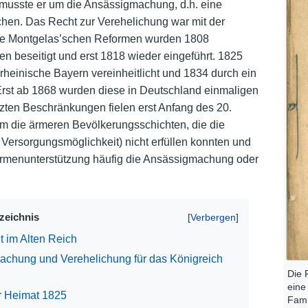
 musste er um die Ansässigmachung, d.h. eine
chen. Das Recht zur Verehelichung war mit der
Nutzungshinweise
ie Montgelas’schen Reformen wurden 1808
beseitigt und erst 1818 wieder eingeführt. 1825
heinische Bayern vereinheitlicht und 1834 durch ein
Erst ab 1868 wurden diese in Deutschland einmaligen
etzten Beschränkungen fielen erst Anfang des 20.
em die ärmeren Bevölkerungsschichten, die die
 Versorgungsmöglichkeit) nicht erfüllen konnten und
Armenunterstützung häufig die Ansässigmachung oder
rzeichnis
t im Alten Reich
chung und Verehelichung für das Königreich
Die 
eine
r Heimat 1825
Fami