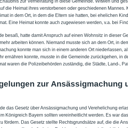
e Erlaubnis zur Verheiratung in diese Gemeinde. Witwen und ge
uf die Heimat ihres verstorbenen oder geschiedenen Mannes. Ko
at in dem Ort, in dem die Eltern sie hatten, bei ehelichen Kinde
imat. Eine Heimat konnte auch zugewiesen werden, v.a. bei Find
e besaß, hatte damit Anspruch auf einen Wohnsitz in dieser Ge
t mehr arbeiten können. Niemand musste sich an dem Ort, in dem
achung konnte man sich in einem anderen Ort niederlassen, al
r ernähren konnte, musste in die Gemeinde zurückgehen, in de
mat waren die Polizeibehörden zuständig, die Städte, Land-,
Pat
egelungen zur Ansässigmachung 
de das Gesetz über Ansässigmachung und Verehelichung erlasse
 Königreich Bayern sollten vereinheitlicht werden. Es war das a
u fördern. Das Gesetz stellte Rechtsgrundsätze auf, die die An