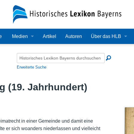
e
Medien
Artikel
Autoren
Über das HLB
Bilder
Lexikon
Audio
Redaktion
Erweiterte Suche
Video
Träger
 (19. Jahrhundert)
PDF
Wissenschaftlicher B
Alle Dateien
Bearbeitungsstand
Zehn Jahre HLB
eimatrecht in einer Gemeinde und damit eine
te er sich woanders niederlassen und vielleicht
Häufige Fragen