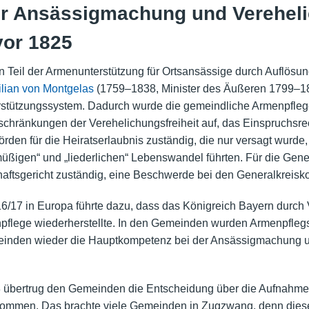
r Ansässigmachung und Vereheli
vor 1825
in Teil der Armenunterstützung für Ortsansässige durch
Auflösung
lian von Montgelas
(1759–1838, Minister des Äußeren 1799–18
erstützungssystem. Dadurch wurde die gemeindliche Armenpfleg
chränkungen der Verehelichungsfreiheit auf, das Einspruchsre
örden für die Heiratserlaubnis zuständig, die nur versagt wurde
müßigen“ und „liederlichen“ Lebenswandel führten. Für die Ge
chaftsgericht zuständig, eine Beschwerde bei den Generalkreis
16/17
in Europa führte dazu, dass das Königreich Bayern durc
pflege wiederherstellte. In den Gemeinden wurden Armenpflegsc
nden wieder die Hauptkompetenz bei der Ansässigmachung un
übertrug den Gemeinden die Entscheidung über die Aufnahme 
fkommen. Das brachte viele Gemeinden in Zugzwang, denn diese 