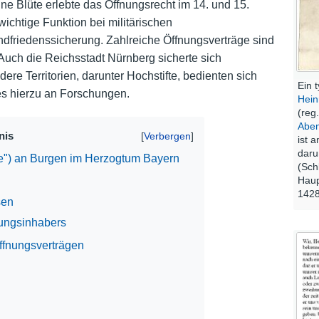
e Blüte erlebte das Öffnungsrecht im 14. und 15.
ichtige Funktion bei militärischen
Nutzungshinweise
dfriedenssicherung. Zahlreiche Öffnungsverträge sind
uch die Reichsstadt Nürnberg sicherte sich
re Territorien, darunter Hochstifte, bedienten sich
Ein 
es hierzu an Forschungen.
Hein
(reg
Abe
nis
ist 
daru
ae") an Burgen im Herzogtum Bayern
(Sch
Haup
1428
sen
nungsinhabers
ffnungsverträgen