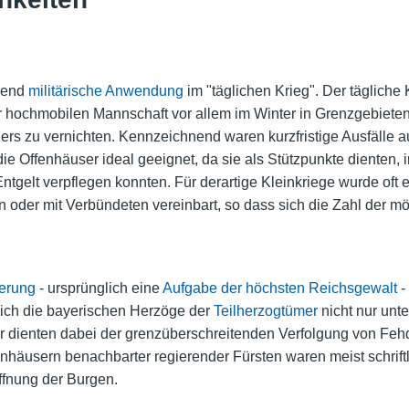
gend
militärische Anwendung
im "täglichen Krieg". Der tägliche 
er hochmobilen Mannschaft vor allem im Winter in Grenzgebieten 
rs zu vernichten. Kennzeichnend waren kurzfristige Ausfälle a
die Offenhäuser ideal geeignet, da sie als Stützpunkte dienten,
ntgelt verpflegen konnten. Für derartige Kleinkriege wurde oft
 oder mit Verbündeten vereinbart, so dass sich die Zahl der mö
erung
- ursprünglich eine
Aufgabe der höchsten Reichsgewalt
-
sich die bayerischen Herzöge der
Teilherzogtümer
nicht nur unt
r dienten dabei der grenzüberschreitenden Verfolgung von Feh
häusern benachbarter regierender Fürsten waren meist schriftl
ffnung der Burgen.