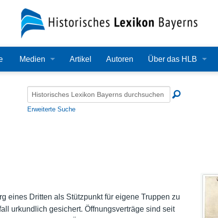
e
Medien
Artikel
Autoren
Über das HLB
Bilder
Lexikon
Audio
Redaktion
Erweiterte Suche
Video
Träger
PDF
Wissenschaftlicher B
Alle Dateien
Bearbeitungsstand
Zehn Jahre HLB
g eines Dritten als Stützpunkt für eigene Truppen zu
ll urkundlich gesichert. Öffnungsverträge sind seit
Häufige Fragen