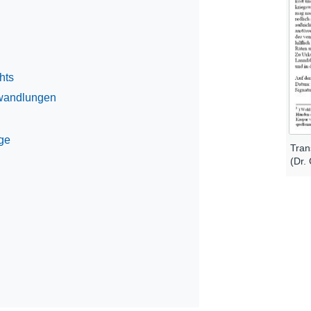
hts
wandlungen
ge
Tran
(Dr.