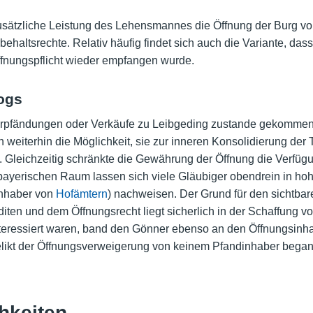
usätzliche Leistung des Lehensmannes die Öffnung der Burg vor.
rbehaltsrechte. Relativ häufig findet sich auch die Variante, da
fnungspflicht wieder empfangen wurde.
ogs
Verpfändungen oder Verkäufe zu Leibgeding zustande gekommen.
 weiterhin die Möglichkeit, sie zur inneren Konsolidierung der Te
 Gleichzeitig schränkte die Gewährung der Öffnung die Verfüg
 bayerischen Raum lassen sich viele Gläubiger obendrein in h
Inhaber von
Hofämtern
) nachweisen. Der Grund für den sicht
en und dem Öffnungsrecht liegt sicherlich in der Schaffung vo
teressiert waren, band den Gönner ebenso an den Öffnungsinha
elikt der Öffnungsverweigerung von keinem Pfandinhaber began
hkeiten