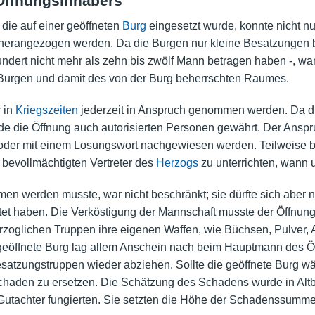
 Öffnungsinhabers
die auf einer geöffneten
Burg
eingesetzt wurde, konnte nicht nu
 herangezogen werden. Da die Burgen nur kleine Besatzungen b
ndert nicht mehr als zehn bis zwölf Mann betragen haben -, war 
er Burgen und damit des von der Burg beherrschten Raumes.
 in
Kriegszeiten
jederzeit in Anspruch genommen werden. Da die
de die Öffnung auch autorisierten Personen gewährt. Der Anspr
der mit einem Losungswort nachgewiesen werden. Teilweise be
n bevollmächtigten Vertreter des
Herzogs
zu unterrichten, wann u
en werden musste, war nicht beschränkt; sie dürfte sich aber 
et haben. Die Verköstigung der Mannschaft musste der Öffnun
erzoglichen Truppen ihre eigenen Waffen, wie Büchsen, Pulver, 
 geöffnete Burg lag allem Anschein nach beim Hauptmann des 
atzungstruppen wieder abziehen. Sollte die geöffnete Burg 
Schaden zu ersetzen. Die Schätzung des Schadens wurde in Alt
Gutachter fungierten. Sie setzten die Höhe der Schadenssumme 