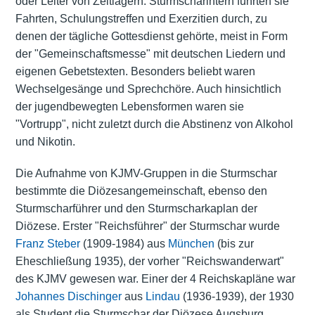
oder Leiter von Zeltlagern. Sturmscharintern führten sie
Fahrten, Schulungstreffen und Exerzitien durch, zu
denen der tägliche Gottesdienst gehörte, meist in Form
der "Gemeinschaftsmesse" mit deutschen Liedern und
eigenen Gebetstexten. Besonders beliebt waren
Wechselgesänge und Sprechchöre. Auch hinsichtlich
der jugendbewegten Lebensformen waren sie
"Vortrupp", nicht zuletzt durch die Abstinenz von Alkohol
und Nikotin.
Die Aufnahme von KJMV-Gruppen in die Sturmschar
bestimmte die Diözesangemeinschaft, ebenso den
Sturmscharführer und den Sturmscharkaplan der
Diözese. Erster "Reichsführer" der Sturmschar wurde
Franz Steber
(1909-1984) aus
München
(bis zur
Eheschließung 1935), der vorher "Reichswanderwart"
des KJMV gewesen war. Einer der 4 Reichskapläne war
Johannes Dischinger
aus
Lindau
(1936-1939), der 1930
als Student die Sturmschar der Diözese Augsburg