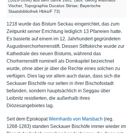
(1628-1696) aus dem Jahre 1681. (aus: Georg Matthäus
Vischer, Topographia Ducatus Stiriae; Bayerische
Staatsbibliothek Hbks/F 73)
1218 wurde das Bistum Seckau eingerichtet, das zum
Zeitpunkt seiner Errichtung lediglich 13 Pfarreien hatte.
Es basierte auf einem im 12. Jahrhundert gegründeten
Augustinerchorherrenstift. Dessen Stiftskirche wurde zur
Kathedrale des neuen Bistums, während das
Chorherrenstift nominell als Domkapitel bezeichnet
wurde, ohne aber je über die Rechte eines solchen zu
verfügen. Dies lag vor allem auch daran, dass sich die
Seckauer Bischöfe nur selten in ihrer Bischofsstadt
befanden, sondern hauptsächlich in Seggau über
Leibnitz residierten, die außerhalb ihres
Diözesangebietes lag.
Seit dem Episkopat
Wernhards von Marsbach
(reg.
1268-1283) standen Seckauer Bischöfe immer wieder im