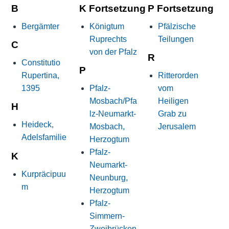
B
K Fortsetzung
P Fortsetzung
Bergämter
Königtum
Pfälzische
Ruprechts
Teilungen
C
von der Pfalz
R
Constitutio
P
Rupertina,
Ritterorden
1395
Pfalz-
vom
Mosbach/Pfa
Heiligen
H
lz-Neumarkt-
Grab zu
Heideck,
Mosbach,
Jerusalem
Adelsfamilie
Herzogtum
Pfalz-
K
Neumarkt-
Kurpräcipuu
Neunburg,
m
Herzogtum
Pfalz-
Simmern-
Zweibrücken