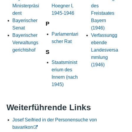
Ministerpräsi
Hoegner I,
des
dent
1945-1946
Freistaates
Bayerischer
Bayern
P
Senat
(1946)
Parlamentari
Bayerischer
Verfassungg
scher Rat
Verwaltungs
ebende
gerichtshof
Landesversa
S
mmlung
Staatsminist
(1946)
erium des
Innern (nach
1945)
Weiterführende Links
Josef Seifried in der Personensuche von
bavarikon