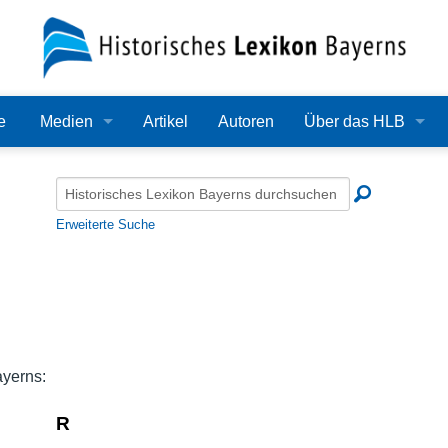
e
Medien
Artikel
Autoren
Über das HLB
Bilder
Lexikon
Audio
Redaktion
Erweiterte Suche
Video
Träger
PDF
Wissenschaftlicher B
Alle Dateien
Bearbeitungsstand
ayerns:
Zehn Jahre HLB
R
Häufige Fragen