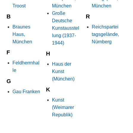
Troost
München
München
Große
B
R
Deutsche
Braunes
Reichspartei
Kunstausstel
Haus,
tagsgelände,
lung (1937-
München
Nürnberg
1944)
F
H
Feldherrnhal
Haus der
le
Kunst
(München)
G
K
Gau Franken
Kunst
(Weimarer
Republik)