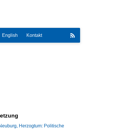
English
Kontakt
eirat
setzung
Neuburg, Herzogtum: Politische