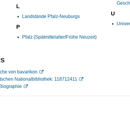
Gesch
L
Nutzungshinweise
U
Landstände Pfalz-Neuburgs
Univer
P
Pfalz (Spätmittelalter/Frühe Neuzeit)
ks
che von bavarikon
tschen Nationalbibliothek: 118712411
Biographie