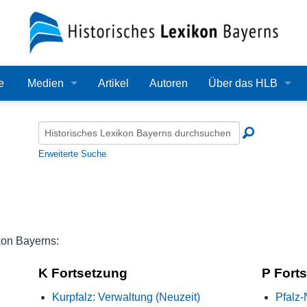
e
Medien
Artikel
Autoren
Über das HLB
Bilder
Lexikon
Audio
Redaktion
Erweiterte Suche
Video
Träger
PDF
Wissenschaftlicher B
Alle Dateien
Bearbeitungsstand
kon Bayerns:
Zehn Jahre HLB
K Fortsetzung
P Fort
Kurpfalz: Verwaltung (Neuzeit)
Pfalz-
Häufige Fragen