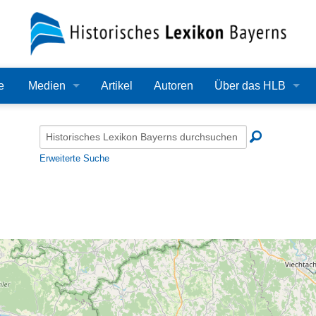
e
Medien
Artikel
Autoren
Über das HLB
Bilder
Lexikon
Audio
Redaktion
Erweiterte Suche
Video
Träger
PDF
Wissenschaftlicher B
Alle Dateien
Bearbeitungsstand
Zehn Jahre HLB
Häufige Fragen