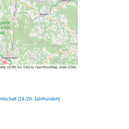
under CC BY 3.0. Data by OpenStreetMap, under ODbL
rtschaft (19./20. Jahrhundert)