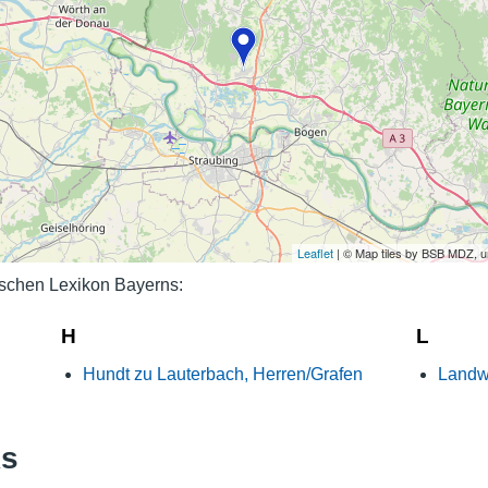
Nutzungshinweise
Leaflet
| © Map tiles by BSB MDZ, 
schen Lexikon Bayerns:
H
L
Hundt zu Lauterbach, Herren/Grafen
Landwi
ks