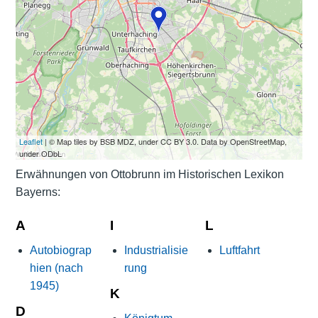
Leaflet
| © Map tiles by BSB MDZ, under CC BY 3.0. Data by OpenStreetMap,
under ODbL
Erwähnungen von Ottobrunn im Historischen Lexikon
Bayerns:
A
I
L
Autobiograp
Industrialisie
Luftfahrt
hien (nach
rung
1945)
K
D