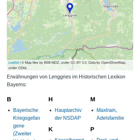
Leaflet
| © Map tiles by BSB MDZ, under CC BY 3.0. Data by OpenStreetMap,
under ODbL
Erwähnungen von Lenggries im Historischen Lexikon
Bayerns:
B
H
M
Bayerische
Hauptarchiv
Maxlrain,
Kriegsgefan
der NSDAP
Adelsfamilie
gene
K
P
(Zweiter