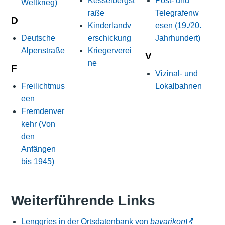
Kesselbergst
Post- und
Weltkrieg)
raße
Telegrafenw
D
Kinderlandv
esen (19./20.
Deutsche
erschickung
Jahrhundert)
Alpenstraße
Kriegerverei
V
ne
F
Vizinal- und
Freilichtmus
Lokalbahnen
een
Fremdenver
kehr (Von
den
Anfängen
bis 1945)
Weiterführende Links
Lenggries in der Ortsdatenbank von
bavarikon