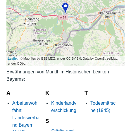
Leaflet
| © Map tiles by BSB MDZ, under CC BY 3.0. Data by OpenStreetMap,
under ODbL
Erwähnungen von Marktl im Historischen Lexikon
Bayerns:
A
K
T
Arbeiterwohl
Kinderlandv
Todesmärsc
fahrt
erschickung
he (1945)
Landesverba
S
nd Bayern