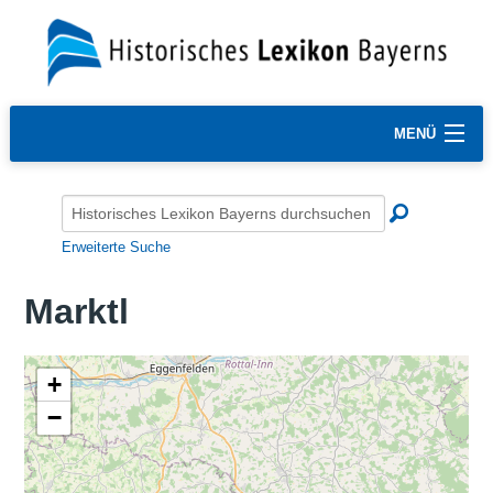
MENÜ
Erweiterte Suche
Marktl
+
−