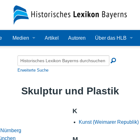
e
Medien
Artikel
Autoren
Über das HLB
Bilder
Lexikon
Audio
Redaktion
Erweiterte Suche
Video
Träger
Skulptur und Plastik
PDF
Wissenschaftlicher B
Alle Dateien
Bearbeitungsstand
K
Kunst (Weimarer Republik)
Zehn Jahre HLB
 Nürnberg
Häufige Fragen
München
M