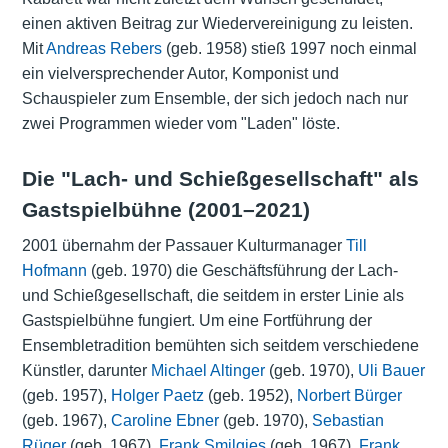
einen aktiven Beitrag zur
Wiedervereinigung
zu leisten.
Mit
Andreas Rebers
(geb. 1958) stieß 1997 noch einmal
ein vielversprechender Autor, Komponist und
Schauspieler zum Ensemble, der sich jedoch nach nur
zwei Programmen wieder vom "Laden" löste.
Die "Lach- und Schießgesellschaft" als
Gastspielbühne (2001–2021)
2001 übernahm der Passauer Kulturmanager
Till
Hofmann
(geb. 1970) die Geschäftsführung der Lach-
und Schießgesellschaft, die seitdem in erster Linie als
Gastspielbühne fungiert. Um eine Fortführung der
Ensembletradition bemühten sich seitdem verschiedene
Künstler, darunter
Michael Altinger
(geb. 1970),
Uli Bauer
(geb. 1957),
Holger Paetz
(geb. 1952),
Norbert Bürger
(geb. 1967),
Caroline Ebner
(geb. 1970),
Sebastian
Rüger
(geb. 1967),
Frank Smilgies
(geb. 1967),
Frank