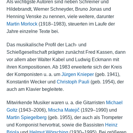
Als wichtigste Autoren sind neben Schreiner und
Hildebrandt, Werner Schneyder, Bruno Jonas und
Henning Venske zu nennen, viele weitere, darunter
Martin Morlock
(1918–1983), steuerten im Laufe der
Jahre einzelne Texte bei.
Das musikalische Profil der Lach- und
Schießgesellschaft prägten zunächst Fred Kassen, dann
vor allem aber Walter Kabel und Ludwig Eckmann mit
ihren Kompositionen. Ab 1983 erweiterte sich der Kreis
der Komponisten u. a. um
Jürgen Knieper
(geb. 1941),
Konstantin Wecker und
Christoph Pauli
(geb. 1954), der
auch am Klavier begleitete.
Mitwirkende Musiker waren u. a. die Gitarristen
Michael
Goltz
(1943–2006),
Mischa Matejič
(1929–1990) und
Martin Spiegelberg
(geb. 1955), der auch als Trompeter
und Komponist hervortrat, sowie die Bassisten
Heinz
Briola
und
Helmut Wörsching
(1930–1995). Bei größeren