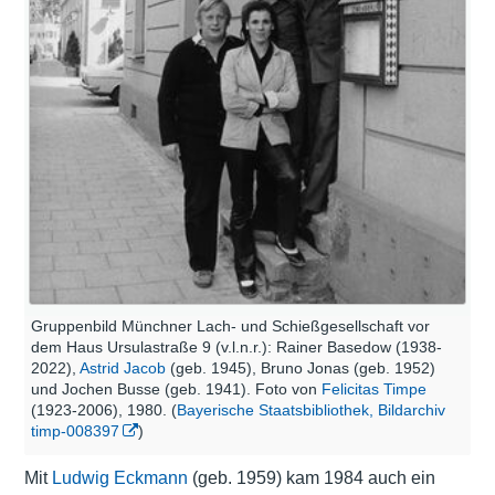
Gruppenbild Münchner Lach- und Schießgesellschaft vor
dem Haus Ursulastraße 9 (v.l.n.r.): Rainer Basedow (1938-
2022),
Astrid Jacob
(geb. 1945), Bruno Jonas (geb. 1952)
und Jochen Busse (geb. 1941). Foto von
Felicitas Timpe
(1923-2006), 1980. (
Bayerische Staatsbibliothek, Bildarchiv
timp-008397
)
Mit
Ludwig Eckmann
(geb. 1959) kam 1984 auch ein