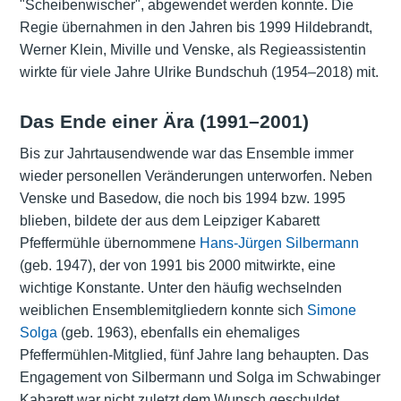
"Scheibenwischer", abgewendet werden konnte. Die
Regie übernahmen in den Jahren bis 1999 Hildebrandt,
Werner Klein, Miville und Venske, als Regieassistentin
wirkte für viele Jahre Ulrike Bundschuh (1954–2018) mit.
Das Ende einer Ära (1991–2001)
Bis zur Jahrtausendwende war das Ensemble immer
wieder personellen Veränderungen unterworfen. Neben
Venske und Basedow, die noch bis 1994 bzw. 1995
blieben, bildete der aus dem Leipziger Kabarett
Pfeffermühle übernommene
Hans-Jürgen Silbermann
(geb. 1947), der von 1991 bis 2000 mitwirkte, eine
wichtige Konstante. Unter den häufig wechselnden
weiblichen Ensemblemitgliedern konnte sich
Simone
Solga
(geb. 1963), ebenfalls ein ehemaliges
Pfeffermühlen-Mitglied, fünf Jahre lang behaupten. Das
Engagement von Silbermann und Solga im Schwabinger
Kabarett war nicht zuletzt dem Wunsch geschuldet,