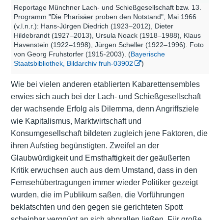
Reportage Münchner Lach- und Schießgesellschaft bzw. 13.
Programm "Die Pharisäer proben den Notstand", Mai 1966
(v.l.n.r.): Hans-Jürgen Diedrich (1923–2012), Dieter
Hildebrandt (1927–2013), Ursula Noack (1918–1988), Klaus
Havenstein (1922–1998), Jürgen Scheller (1922–1996). Foto
von Georg Fruhstorfer (1915-2003). (
Bayerische
Staatsbibliothek, Bildarchiv fruh-03902
)
Wie bei vielen anderen etablierten Kabarettensembles
erwies sich auch bei der Lach- und Schießgesellschaft
der wachsende Erfolg als Dilemma, denn Angriffsziele
wie Kapitalismus, Marktwirtschaft und
Konsumgesellschaft bildeten zugleich jene Faktoren, die
ihren Aufstieg begünstigten. Zweifel an der
Glaubwürdigkeit und Ernsthaftigkeit der geäußerten
Kritik erwuchsen auch aus dem Umstand, dass in den
Fernsehübertragungen immer wieder Politiker gezeigt
wurden, die im Publikum saßen, die Vorführungen
beklatschten und den gegen sie gerichteten Spott
scheinbar vergnügt an sich abprallen ließen. Für große