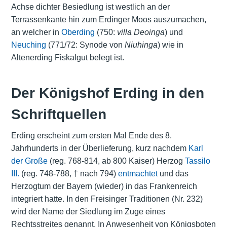
Achse dichter Besiedlung ist westlich an der
Terrassenkante hin zum Erdinger Moos auszumachen,
an welcher in
Oberding
(750:
villa Deoinga
) und
Neuching
(771/72: Synode von
Niuhinga
) wie in
Altenerding Fiskalgut belegt ist.
Der Königshof Erding in den
Schriftquellen
Erding erscheint zum ersten Mal Ende des 8.
Jahrhunderts in der Überlieferung, kurz nachdem
Karl
der Große
(reg. 768-814, ab 800 Kaiser) Herzog
Tassilo
III.
(reg. 748-788, † nach 794)
entmachtet
und das
Herzogtum der Bayern (wieder) in das Frankenreich
integriert hatte. In den Freisinger Traditionen (Nr. 232)
wird der Name der Siedlung im Zuge eines
Rechtsstreites genannt. In Anwesenheit von Königsboten