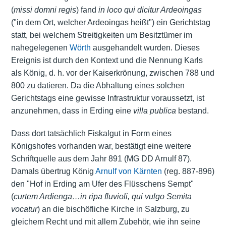
(
missi domni regis
) fand
in loco qui dicitur Ardeoingas
("in dem Ort, welcher Ardeoingas heißt") ein Gerichtstag
statt, bei welchem Streitigkeiten um Besitztümer im
nahegelegenen
Wörth
ausgehandelt wurden. Dieses
Ereignis ist durch den Kontext und die Nennung Karls
als König, d. h. vor der Kaiserkrönung, zwischen 788 und
800 zu datieren. Da die Abhaltung eines solchen
Gerichtstags eine gewisse Infrastruktur voraussetzt, ist
anzunehmen, dass in Erding eine
villa publica
bestand.
Dass dort tatsächlich Fiskalgut in Form eines
Königshofes vorhanden war, bestätigt eine weitere
Schriftquelle aus dem Jahr 891 (MG DD Arnulf 87).
Damals übertrug König
Arnulf von Kärnten
(reg. 887-896)
den "Hof in Erding am Ufer des Flüsschens Sempt"
(
curtem Ardienga…in ripa fluvioli, qui vulgo Semita
vocatur
) an die bischöfliche Kirche in Salzburg, zu
gleichem Recht und mit allem Zubehör, wie ihn seine