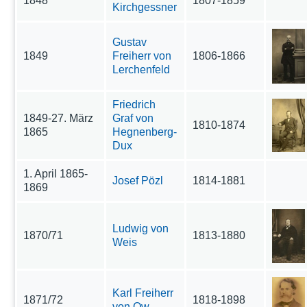
1848
1807-1859
Kirchgessner
Gustav
1849
Freiherr von
1806-1866
Lerchenfeld
Friedrich
1849-27. März
Graf von
1810-1874
1865
Hegnenberg-
Dux
1. April 1865-
Josef Pözl
1814-1881
1869
Ludwig von
1870/71
1813-1880
Weis
Karl Freiherr
1871/72
1818-1898
von Ow