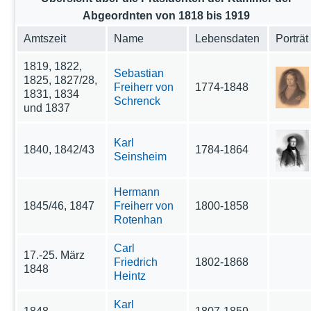
Abgeordnten von 1818 bis 1919
Amtszeit
Name
Lebensdaten
Porträt
1819, 1822,
Sebastian
1825, 1827/28,
Freiherr von
1774-1848
1831, 1834
Schrenck
und 1837
Karl
1840, 1842/43
1784-1864
Seinsheim
Hermann
1845/46, 1847
Freiherr von
1800-1858
Rotenhan
Carl
17.-25. März
Friedrich
1802-1868
1848
Heintz
Karl