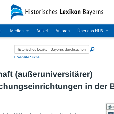
e
Medien
Artikel
Autoren
Über das HLB
Bilder
Lexikon
Audio
Redaktion
Erweiterte Suche
Video
Träger
ft (außeruniversitärer)
PDF
Wissenschaftlicher B
schungseinrichtungen in der 
Alle Dateien
Bearbeitungsstand
Zehn Jahre HLB
Häufige Fragen