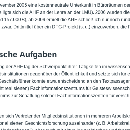
ovember 2005 eine kostenneutrale Unterkunft in Büroräumen der
iligte sich die AHF an der Lehre an der LMU). 2006 wurden di
nd 157.000 €), ab 2009 erhielt die AHF schließlich nur noch rund
zwar, Drittmittel über ein DFG-Projekt (s. u.) einzuwerben, die
ische Aufgaben
g der AHF lag der Schwerpunkt ihrer Tätigkeiten im wissenschaf
sinstitutionen gegenüber der Öffentlichkeit und setzte sich fü
Geschäftsführer konnte etwa entscheidend an den Textpassagen
cht realisierten) Fachinformationszentrums für Geisteswissensch
s zur Schaffung solcher Fachinformationszentren für versch
n sich Vertreter der Mitgliedsinstitutionen in mehreren Arbeitsk
ionalisierten Geschichtsforschung auseinander (z. B. Arbeitskre