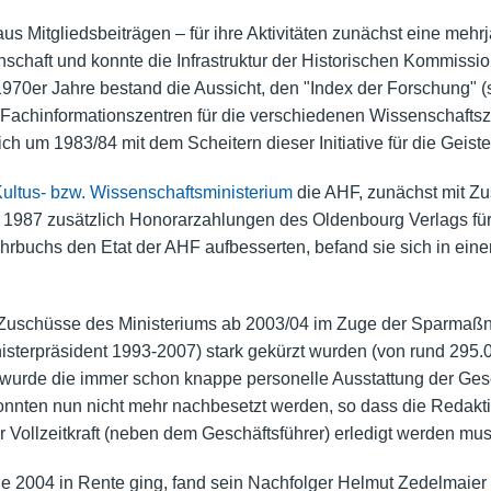
Mitgliedsbeiträgen – für ihre Aktivitäten zunächst eine mehr
nschaft und konnte die Infrastruktur der Historischen Kommiss
70er Jahre bestand die Aussicht, den "Index der Forschung" (s.
achinformationszentren für die verschiedenen Wissenschafts
ch um 1983/84 mit dem Scheitern dieser Initiative für die Geist
ultus- bzw. Wissenschaftsministerium
die AHF, zunächst mit Z
it 1987 zusätzlich Honorarzahlungen des Oldenbourg Verlags für
hrbuchs den Etat der AHF aufbesserten, befand sie sich in ein
die Zuschüsse des Ministeriums ab 2003/04 im Zuge der Sparma
nisterpräsident 1993-2007) stark gekürzt wurden (von rund 295.
 wurde die immer schon knappe personelle Ausstattung der Geschä
 konnten nun nicht mehr nachbesetzt werden, so dass die Redakti
Vollzeitkraft (neben dem Geschäftsführer) erledigt werden mus
e 2004 in Rente ging, fand sein Nachfolger Helmut Zedelmaier 