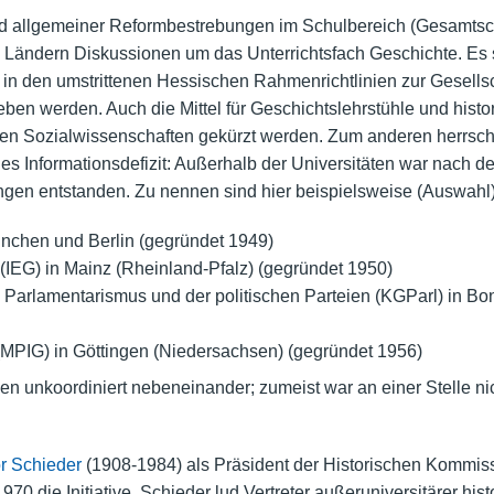
d allgemeiner Reformbestrebungen im Schulbereich (Gesamtsch
en Ländern Diskussionen um das Unterrichtsfach Geschichte. Es
 in den umstrittenen Hessischen Rahmenrichtlinien zur Gesells
ben werden. Auch die Mittel für Geschichtslehrstühle und hist
nden Sozialwissenschaften gekürzt werden. Zum anderen herrsch
es Informationsdefizit: Außerhalb der Universitäten war nach d
ngen entstanden. Zu nennen sind hier beispielsweise (Auswahl)
nchen und Berlin (gegründet 1949)
 (IEG) in Mainz (Rheinland-Pfalz) (gegründet 1950)
Parlamentarismus und der politischen Parteien (KGParl) in Bon
 (MPIG) in Göttingen (Niedersachsen) (gegründet 1956)
n unkoordiniert nebeneinander; zumeist war an einer Stelle ni
r Schieder
(1908-1984) als Präsident der Historischen Kommis
0 die Initiative. Schieder lud Vertreter außeruniversitärer his