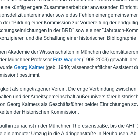
ine künftig engere Zusammenarbeit der anwesenden Einrichtu
tionsdefizit untereinander sowie das Fehlen einer gemeinsame
in der "Bildung einer Kommission zur Vorbereitung der endgültig
orschungseinrichtungen in der BRD" sowie einer "Jahrbuch-Kom
onzipieren und die Schaffung einer historischen Bibliographie p
chen Akademie der Wissenschaften in München die konstituier
 der Münchner Professor
Fritz Wagner
(1908-2003) gewählt, der 
 wurde
Georg Kalmer
(geb. 1940; wissenschaftlicher Assistent d
mission) bestimmt.
igkeit als eingetragener Verein. Die enge Verbindung zwischen
ten und der Arbeitsgemeinschaft außeruniversitärer historisc
ion Georg Kalmers als Geschäftsführer beider Einrichtungen sow
keiten der Historischen Kommission.
ufhin zunächst in der Münchner Theresienstraße, bis die AHF 1
 ein erneuter Umzug in die Aldringenstraße in Neuhausen. Ab 