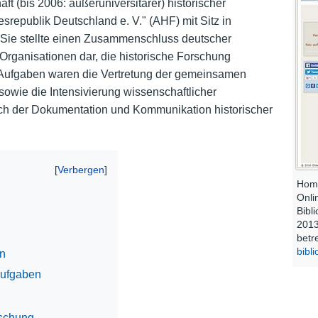
t (bis 2006: außeruniversitärer) historischer
republik Deutschland e. V." (AHF) mit Sitz in
Nutzungshinweise
Sie stellte einen Zusammenschluss deutscher
 Organisationen dar, die historische Forschung
en Aufgaben waren die Vertretung der gemeinsamen
 sowie die Intensivierung wissenschaftlicher
h der Dokumentation und Kommunikation historischer
Home
Onli
Bibl
2013
betre
bibl
en
Aufgaben
rschung