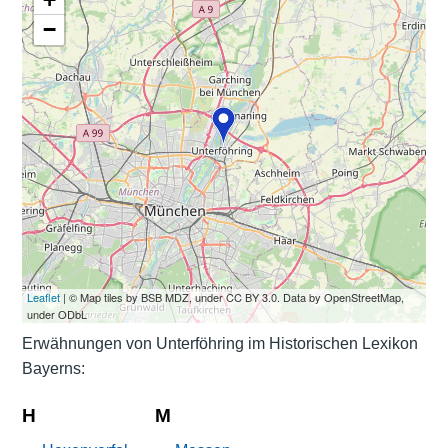
−
Leaflet
| © Map tiles by BSB MDZ, under CC BY 3.0. Data by OpenStreetMap,
under ODbL
Erwähnungen von Unterföhring im Historischen Lexikon
Bayerns:
H
M