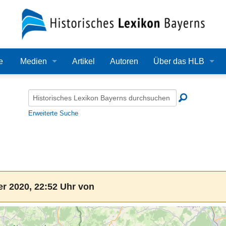
e
Medien
Artikel
Autoren
Über das HLB
Bilder
Lexikon
Audio
Redaktion
Erweiterte Suche
Video
Träger
PDF
Wissenschaftlicher B
Alle Dateien
Bearbeitungsstand
r 2020, 22:52 Uhr von
Zehn Jahre HLB
Häufige Fragen