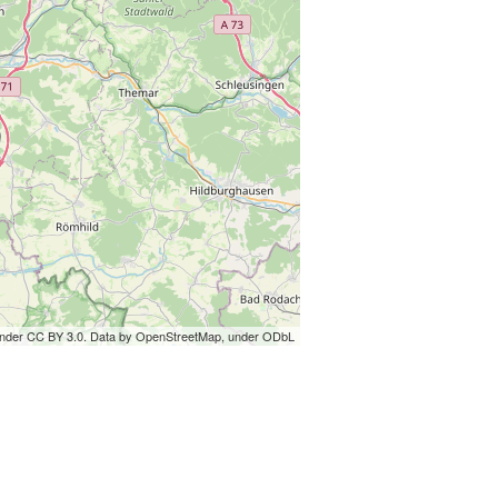
under CC BY 3.0. Data by OpenStreetMap, under ODbL