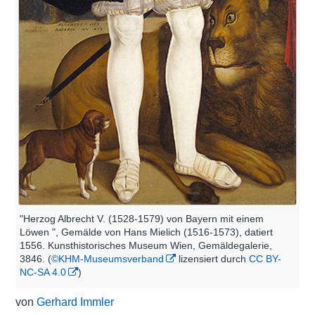
"Herzog Albrecht V. (1528-1579) von Bayern mit einem
Löwen ", Gemälde von Hans Mielich (1516-1573), datiert
1556. Kunsthistorisches Museum Wien, Gemäldegalerie,
3846. (
©KHM-Museumsverband
lizensiert durch
CC BY-
NC-SA 4.0
)
von
Gerhard Immler