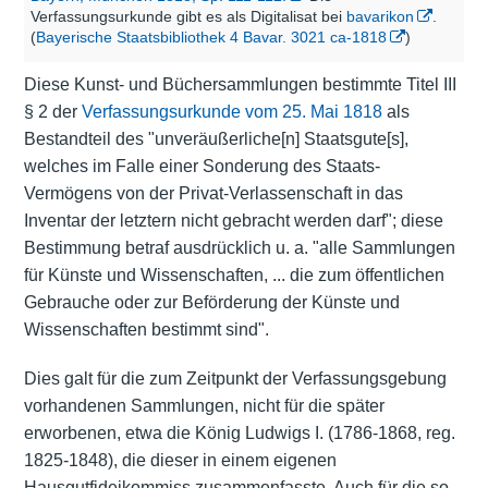
Verfassungsurkunde gibt es als Digitalisat bei
bavarikon
.
(
Bayerische Staatsbibliothek 4 Bavar. 3021 ca-1818
)
Diese Kunst- und Büchersammlungen bestimmte Titel III
§ 2 der
Verfassungsurkunde vom 25. Mai 1818
als
Bestandteil des "unveräußerliche[n] Staatsgute[s],
welches im Falle einer Sonderung des Staats-
Vermögens von der Privat-Verlassenschaft in das
Inventar der letztern nicht gebracht werden darf"; diese
Bestimmung betraf ausdrücklich u. a. "alle Sammlungen
für Künste und Wissenschaften, ... die zum öffentlichen
Gebrauche oder zur Beförderung der Künste und
Wissenschaften bestimmt sind".
Dies galt für die zum Zeitpunkt der Verfassungsgebung
vorhandenen Sammlungen, nicht für die später
erworbenen, etwa die König Ludwigs I. (1786-1868, reg.
1825-1848), die dieser in einem eigenen
Hausgutfideikommiss zusammenfasste. Auch für die so