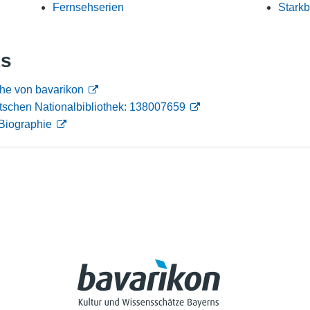
Fernsehserien
Starkb
Nutzungshinweise
ks
he von bavarikon
tschen Nationalbibliothek: 138007659
Biographie