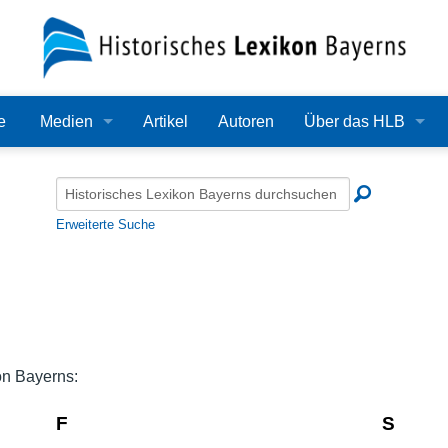
e
Medien
Artikel
Autoren
Über das HLB
Bilder
Lexikon
Audio
Redaktion
Erweiterte Suche
Video
Träger
PDF
Wissenschaftlicher B
Alle Dateien
Bearbeitungsstand
on Bayerns:
Zehn Jahre HLB
F
S
Häufige Fragen