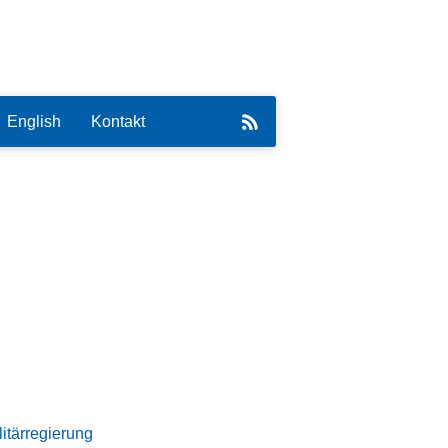
English
Kontakt
eirat
itärregierung