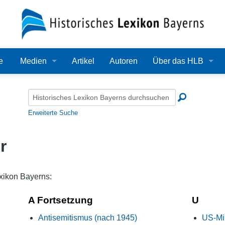
e
Medien
Artikel
Autoren
Über das HLB
Bilder
Lexikon
Audio
Redaktion
Erweiterte Suche
Video
Träger
r
PDF
Wissenschaftlicher B
Alle Dateien
Bearbeitungsstand
xikon Bayerns:
Zehn Jahre HLB
A Fortsetzung
U
Antisemitismus (nach 1945)
US-Mil
Häufige Fragen