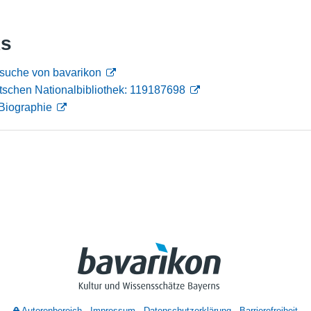
Nutzungshinweise
ks
nsuche von bavarikon
tschen Nationalbibliothek: 119187698
Biographie
Autorenbereich
Impressum
Datenschutzerklärung
Barrierefreiheit