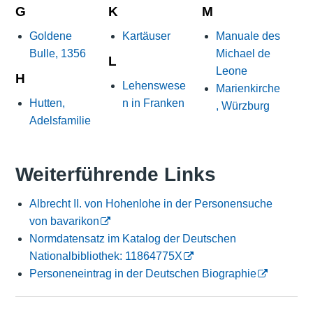
G
K
M
Goldene
Kartäuser
Manuale des
Bulle, 1356
Michael de
L
Leone
H
Lehenswese
Marienkirche
Hutten,
n in Franken
, Würzburg
Adelsfamilie
Weiterführende Links
Albrecht II. von Hohenlohe in der Personensuche
von bavarikon
Normdatensatz im Katalog der Deutschen
Nationalbibliothek: 11864775X
Personeneintrag in der Deutschen Biographie