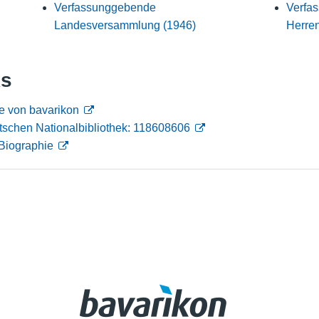
Verfassunggebende
Verfa
Nutzungshinweise
Landesversammlung (1946)
Herre
ks
e von bavarikon
tschen Nationalbibliothek: 118608606
Biographie