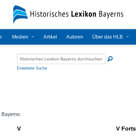
e
Medien
Artikel
Autoren
Über das HLB
Bilder
Lexikon
Audio
Redaktion
Erweiterte Suche
Video
Träger
PDF
Wissenschaftlicher B
Alle Dateien
Bearbeitungsstand
 Bayerns:
Zehn Jahre HLB
V
V Fort
Häufige Fragen