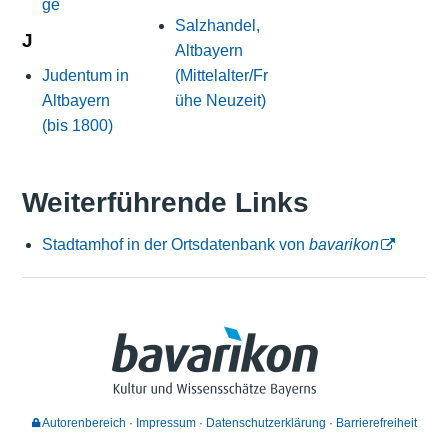
ge
Salzhandel,
J
Altbayern
Judentum in
(Mittelalter/Fr
Altbayern
ühe Neuzeit)
(bis 1800)
Weiterführende Links
Stadtamhof in der Ortsdatenbank von
bavarikon
Autorenbereich
Impressum
Datenschutzerklärung
Barrierefreiheit