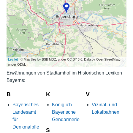
Leaflet
| © Map tiles by BSB MDZ, under CC BY 3.0. Data by OpenStreetMap,
under ODbL
Erwähnungen von Stadtamhof im Historischen Lexikon
Bayerns:
B
K
V
Bayerisches
Königlich
Vizinal- und
Landesamt
Bayerische
Lokalbahnen
für
Gendarmerie
Denkmalpfle
S