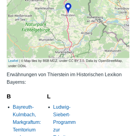
Leaflet
| © Map tiles by BSB MDZ, under CC BY 3.0. Data by OpenStreetMap,
under ODbL
Erwähnungen von Thierstein im Historischen Lexikon
Bayerns:
B
L
Bayreuth-
Ludwig-
Kulmbach,
Siebert-
Markgraftum:
Programm
Territorium
zur