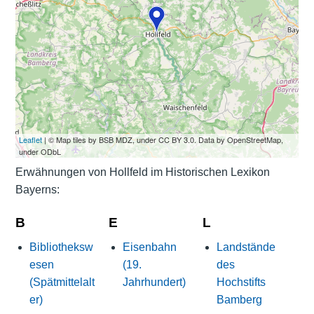
Leaflet
| © Map tiles by BSB MDZ, under CC BY 3.0. Data by OpenStreetMap,
under ODbL
Erwähnungen von Hollfeld im Historischen Lexikon
Bayerns:
B
E
L
Bibliotheksw
Eisenbahn
Landstände
esen
(19.
des
(Spätmittelalt
Jahrhundert)
Hochstifts
er)
Bamberg