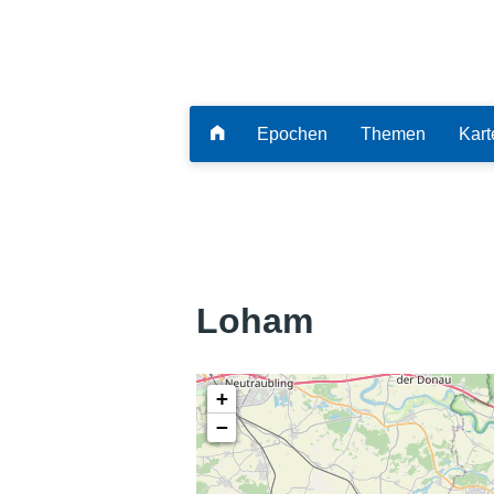
Epochen
Themen
Kart
Loham
+
−