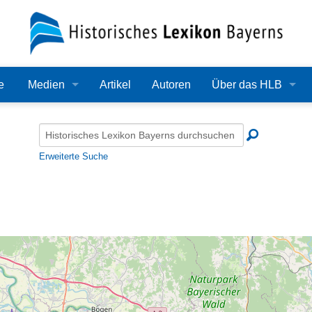
e
Medien
Artikel
Autoren
Über das HLB
Bilder
Lexikon
Audio
Redaktion
Erweiterte Suche
Video
Träger
PDF
Wissenschaftlicher B
Alle Dateien
Bearbeitungsstand
Zehn Jahre HLB
Häufige Fragen