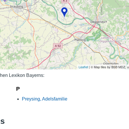
Nutzungshinweise
Leaflet
| © Map tiles by BSB MDZ, 
hen Lexikon Bayerns:
P
Preysing, Adelsfamilie
ks