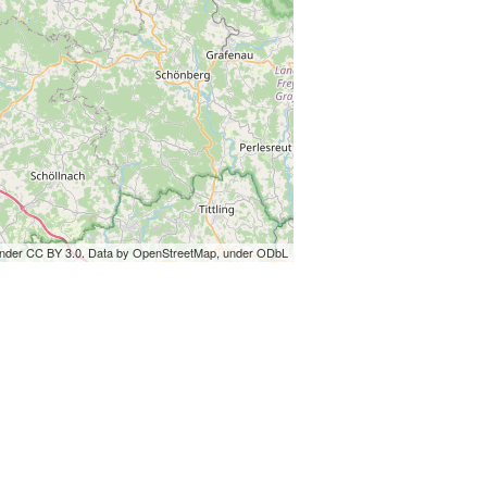
under CC BY 3.0. Data by OpenStreetMap, under ODbL