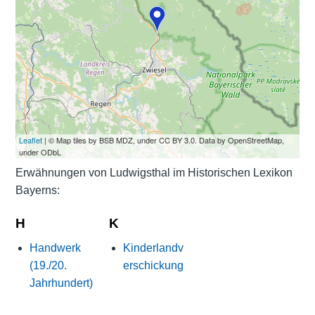
Leaflet
| © Map tiles by BSB MDZ, under CC BY 3.0. Data by OpenStreetMap,
under ODbL
Erwähnungen von Ludwigsthal im Historischen Lexikon
Bayerns:
H
K
Handwerk
Kinderlandv
(19./20.
erschickung
Jahrhundert)