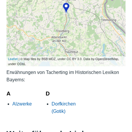
Leaflet
| © Map tiles by BSB MDZ, under CC BY 3.0. Data by OpenStreetMap,
under ODbL
Erwähnungen von Tacherting im Historischen Lexikon
Bayerns:
A
D
Alzwerke
Dorfkirchen
(Gotik)