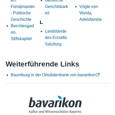
en,
Geistliche
Fürstpropstei
Gerichtsbark
Vögte von
: Politische
eit
Weida,
Geschichte
Adelsfamilie
L
Berchtesgad
Landstände
en,
des Erzstifts
Stiftskapitel
Salzburg
Weiterführende Links
Baumburg in der Ortsdatenbank von
bavarikon