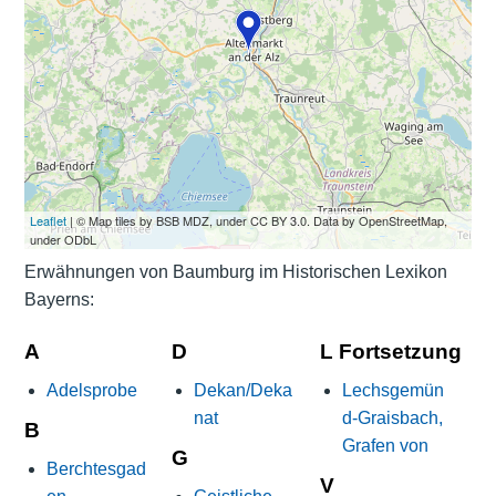
Leaflet
| © Map tiles by BSB MDZ, under CC BY 3.0. Data by OpenStreetMap,
under ODbL
Erwähnungen von Baumburg im Historischen Lexikon
Bayerns:
A
D
L Fortsetzung
Adelsprobe
Dekan/Deka
Lechsgemün
nat
d-Graisbach,
B
Grafen von
G
Berchtesgad
V