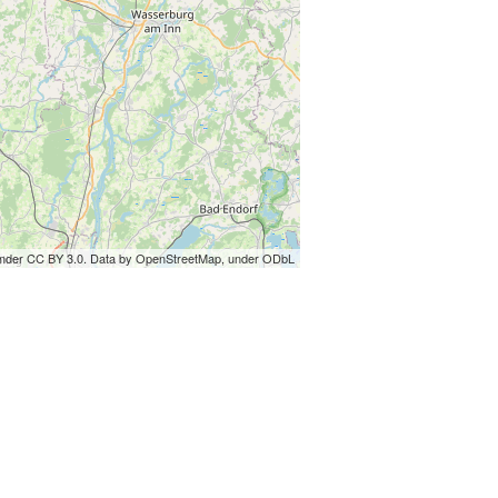
under CC BY 3.0. Data by OpenStreetMap, under ODbL