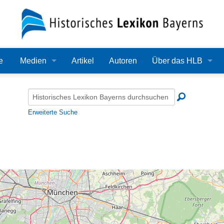
e
Medien
Artikel
Autoren
Über das HLB
Bilder
Lexikon
Audio
Redaktion
Erweiterte Suche
Video
Träger
PDF
Wissenschaftlicher B
Alle Dateien
Bearbeitungsstand
Zehn Jahre HLB
Häufige Fragen