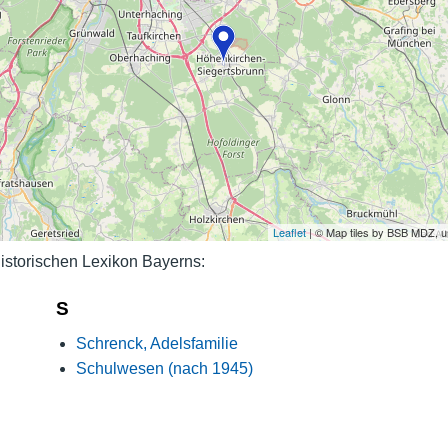
Nutzungshinweise
Leaflet
| © Map tiles by BSB MDZ, 
storischen Lexikon Bayerns:
S
Schrenck, Adelsfamilie
Schulwesen (nach 1945)