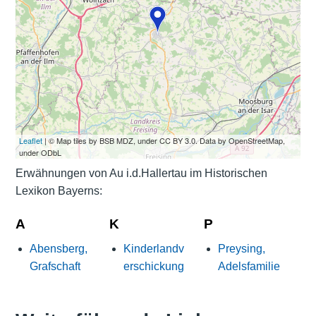
Leaflet
| © Map tiles by BSB MDZ, under CC BY 3.0. Data by OpenStreetMap,
under ODbL
Erwähnungen von Au i.d.Hallertau im Historischen
Lexikon Bayerns:
A
K
P
Abensberg,
Kinderlandv
Preysing,
Grafschaft
erschickung
Adelsfamilie