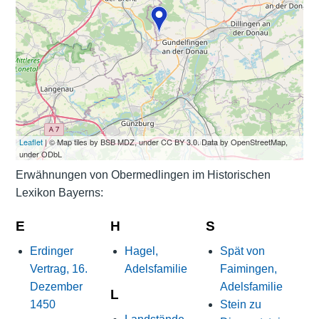
Leaflet
| © Map tiles by BSB MDZ, under CC BY 3.0. Data by OpenStreetMap,
under ODbL
Erwähnungen von Obermedlingen im Historischen
Lexikon Bayerns:
E
H
S
Erdinger
Hagel,
Spät von
Vertrag, 16.
Adelsfamilie
Faimingen,
Dezember
Adelsfamilie
L
1450
Stein zu