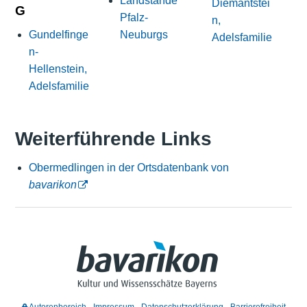
Landstände
Diemantstei
G
Pfalz-
n,
Gundelfinge
Neuburgs
Adelsfamilie
n-
Hellenstein,
Adelsfamilie
Weiterführende Links
Obermedlingen in der Ortsdatenbank von
bavarikon
Autorenbereich
Impressum
Datenschutzerklärung
Barrierefreiheit