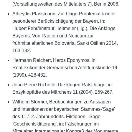
(Vorstellungswelten des Mittelalters 7), Berlin 2006.
Alheydis Plassmann, Zur Origo-Problematik unter
besonderer Berücksichtigung der Bayern, in:
Hubert Fehr/Irmtraut Heitmeier (Hg.), Die Anfänge
Bayerns. Von Raetien und Noricum zur
frühmittelalterlichen Boiovaria, Sankt Ottilien 2014,
163-182.
Hermann Reichert, Heros Eponymos, in:
Reallexikon der Germanischen Altertumskunde 14
(1999), 428-432.
Jean-Pierre Richette, Die klugen Ratschläge, in:
Enzyklopädie des Märchens 11 (2004), 259-267.
Wilhelm Störmer, Beobachtungen zu Aussagen
und Intentionen der bayerischen Stammes-'Sage'
des 11./12. Jahrhunderts. Fiktionen - Sage -
'Geschichtsklitterung', in: Fälschungen im
Mittelalter. Internationaler Kongreß der Monumenta