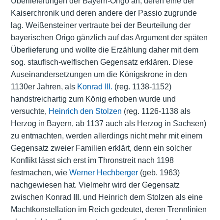
Überlieferungen der Bayern-Origo an, deren eine der
Kaiserchronik und deren andere der Passio zugrunde
lag. Weißensteiner vertraute bei der Beurteilung der
bayerischen Origo gänzlich auf das Argument der späten
Überlieferung und wollte die Erzählung daher mit dem
sog. staufisch-welfischen Gegensatz erklären. Diese
Auseinandersetzungen um die Königskrone in den
1130er Jahren, als
Konrad III.
(reg. 1138-1152)
handstreichartig zum König erhoben wurde und
versuchte,
Heinrich den Stolzen
(reg. 1126-1138 als
Herzog in Bayern, ab 1137 auch als Herzog in Sachsen)
zu entmachten, werden allerdings nicht mehr mit einem
Gegensatz zweier Familien erklärt, denn ein solcher
Konflikt lässt sich erst im Thronstreit nach 1198
festmachen, wie
Werner Hechberger
(geb. 1963)
nachgewiesen hat. Vielmehr wird der Gegensatz
zwischen Konrad III. und Heinrich dem Stolzen als eine
Machtkonstellation im Reich gedeutet, deren Trennlinien