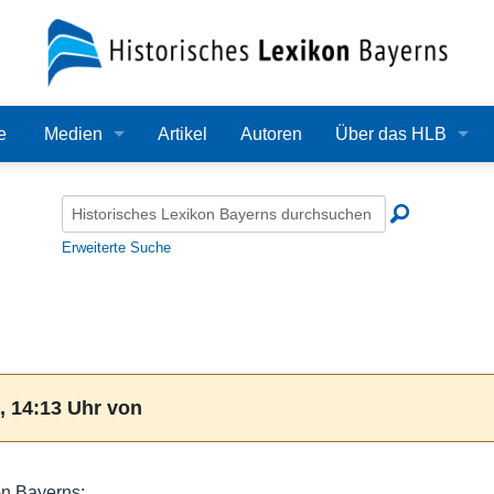
e
Medien
Artikel
Autoren
Über das HLB
Bilder
Lexikon
Audio
Redaktion
Erweiterte Suche
Video
Träger
PDF
Wissenschaftlicher B
Alle Dateien
Bearbeitungsstand
, 14:13 Uhr von
Zehn Jahre HLB
Häufige Fragen
on Bayerns: