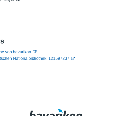
Nutzungshinweise
ks
he von bavarikon
tschen Nationalbibliothek: 121597237