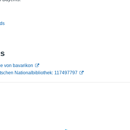
Nutzungshinweise
ds
ks
e von bavarikon
tschen Nationalbibliothek: 117497797