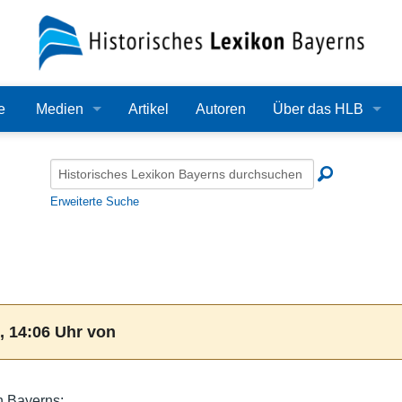
e
Medien
Artikel
Autoren
Über das HLB
Bilder
Lexikon
Audio
Redaktion
Erweiterte Suche
Video
Träger
PDF
Wissenschaftlicher B
Alle Dateien
Bearbeitungsstand
, 14:06 Uhr von
Zehn Jahre HLB
Häufige Fragen
n Bayerns: